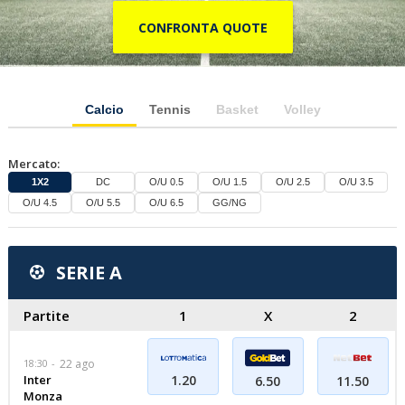
CONFRONTA QUOTE
Calcio
Tennis
Basket
Volley
Mercato:
1X2
DC
O/U 0.5
O/U 1.5
O/U 2.5
O/U 3.5
O/U 4.5
O/U 5.5
O/U 6.5
GG/NG
SERIE A
Partite
1
X
2
18:30
22 ago
Inter
1.20
6.50
11.50
Monza