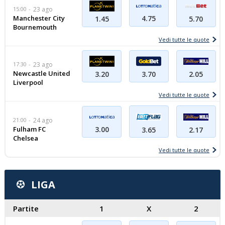
15:00
23 ago
Manchester City
4.75
1.45
5.70
Bournemouth
Vedi tutte le quote
17:30
23 ago
Newcastle United
2.05
3.20
3.70
Liverpool
Vedi tutte le quote
21:00
24 ago
Fulham FC
3.00
2.17
3.65
Chelsea
Vedi tutte le quote
LIGA
Partite
1
X
2