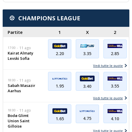
CHAMPIONS LEAGUE
Partite
1
X
2
17:00
11 ago
Kairat Almaty
2.85
2.20
3.35
Levski Sofia
Vedi tutte le quote
18:00
11 ago
Sabah Masazir
1.95
3.55
3.40
Aarhus
Vedi tutte le quote
18:00
11 ago
Bodø Glimt
4.75
4.10
1.65
Union Saint
Gilloise
Vedi tutte le quote