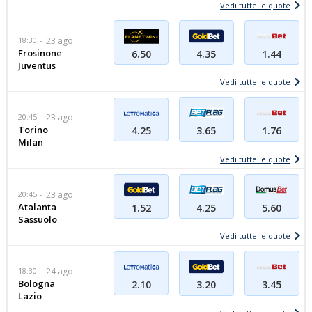
Vedi tutte le quote
18:30
23 ago
Frosinone
6.50
4.35
1.44
Juventus
Vedi tutte le quote
20:45
23 ago
Torino
4.25
3.65
1.76
Milan
Vedi tutte le quote
20:45
23 ago
Atalanta
1.52
4.25
5.60
Sassuolo
Vedi tutte le quote
18:30
24 ago
Bologna
2.10
3.20
3.45
Lazio