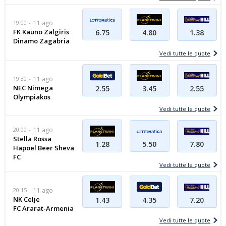
19:00
11 ago
FK Kauno Zalgiris
6.75
1.38
4.80
Dinamo Zagabria
Vedi tutte le quote
19:30
11 ago
NEC Nimega
2.55
2.55
3.45
Olympiakos
Vedi tutte le quote
20:00
11 ago
Stella Rossa
5.50
7.80
1.28
Hapoel Beer Sheva
FC
Vedi tutte le quote
20:15
11 ago
NK Celje
7.20
1.43
4.35
FC Ararat-Armenia
Vedi tutte le quote