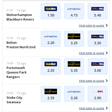
21:00
14 ago
Wolverhampton
4.15
5.40
1.50
Blackburn Rovers
Vedi tutte le quote
13:30
15 ago
Bolton
2.20
3.20
3.25
Preston North End
Vedi tutte le quote
16:00
15 ago
Portsmouth
3.00
2.25
3.35
Queens Park
Rangers
Vedi tutte le quote
16:00
15 ago
Stoke City
3.20
2.35
2.90
Swansea
Vedi tutte le quote