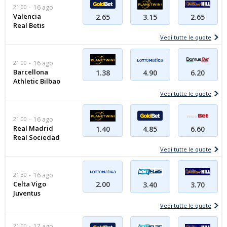
21:00
16 ago
Valencia
2.65
2.65
3.15
Real Betis
Vedi tutte le quote
21:00
16 ago
Barcellona
4.90
1.38
6.20
Athletic Bilbao
Vedi tutte le quote
21:00
16 ago
Real Madrid
1.40
4.85
6.60
Real Sociedad
Vedi tutte le quote
21:30
16 ago
Celta Vigo
2.00
3.70
3.40
Juventus
Vedi tutte le quote
21:00
17 ago