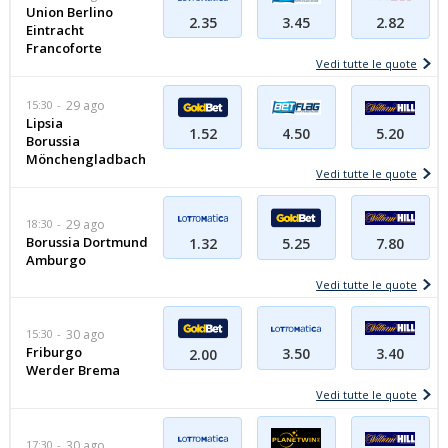
Union Berlino
2.35
3.45
2.82
Eintracht
Francoforte
Vedi tutte le quote
15:30
29 ago
Lipsia
5.20
1.52
4.50
Borussia
Mönchengladbach
Vedi tutte le quote
18:30
29 ago
Borussia Dortmund
1.32
7.80
5.25
Amburgo
Vedi tutte le quote
15:30
30 ago
Friburgo
3.50
3.40
2.00
Werder Brema
Vedi tutte le quote
17:30
30 ago